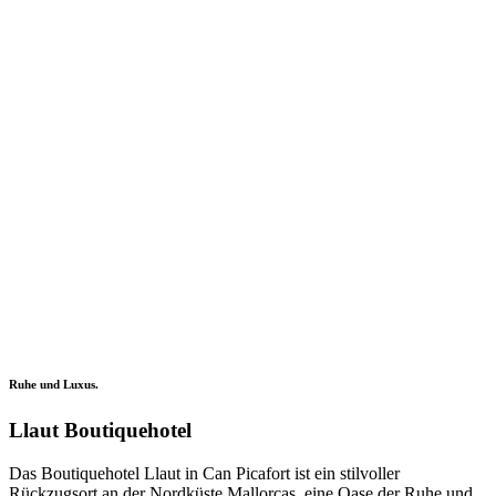
Ruhe und Luxus.
Llaut Boutiquehotel
Das Boutiquehotel Llaut in Can Picafort ist ein stilvoller
Rückzugsort an der Nordküste Mallorcas, eine Oase der Ruhe und